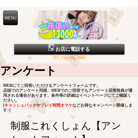
立川制服コレクション (ホテヘル/東京都立川)
お店に電話する
TEL.042-595-7048
アンケート
WEBにてご回答いただけるアンケートフォームです。
店頭でのアンケート同様、WEBでのご回答でもアンケート回答特典が適
用される場合があります。条件等の詳細はイベントページにてご確認く
ださい。
(
キャッシュバック
や
プレイ時間オマケ
などお得なキャンペーン開催しま
す♪)